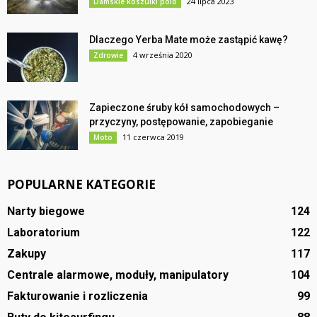
24 lipca 2023
Damskie koszulki polo
Dlaczego Yerba Mate może zastąpić kawę?
4 września 2020
Zdrowie
Zapieczone śruby kół samochodowych –
przyczyny, postępowanie, zapobieganie
11 czerwca 2019
Moto
POPULARNE KATEGORIE
Narty biegowe
124
Laboratorium
122
Zakupy
117
Centrale alarmowe, moduły, manipulatory
104
Fakturowanie i rozliczenia
99