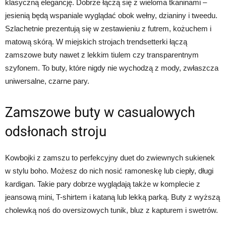
klasyczną elegancję. Dobrze łączą się z wieloma tkaninami –
jesienią będą wspaniale wyglądać obok wełny, dzianiny i tweedu.
Szlachetnie prezentują się w zestawieniu z futrem, kożuchem i
matową skórą. W miejskich strojach trendsetterki łączą
zamszowe buty nawet z lekkim tiulem czy transparentnym
szyfonem. To buty, które nigdy nie wychodzą z mody, zwłaszcza
uniwersalne, czarne pary.
Zamszowe buty w casualowych
odsłonach stroju
Kowbojki z zamszu to perfekcyjny duet do zwiewnych sukienek
w stylu boho. Możesz do nich nosić ramoneskę lub ciepły, długi
kardigan. Takie pary dobrze wyglądają także w komplecie z
jeansową mini, T-shirtem i kataną lub lekką parką. Buty z wyższą
cholewką noś do oversizowych tunik, bluz z kapturem i swetrów.