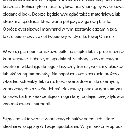
koszulą z kołnierzykiem oraz stylową marynarką, by wykreować
elegancki look. Dobrze będzie wyglądać także materiałowa lub
skórzana spódnica, którą warto połączyć z galową bluzką.
Oprócz oversizowej marynarki w tym zestawie egzamin zda
także pudełkowy żakiet tweedowy w stylu kultowej Chanelki.
W wersji glamour zamszowe botki na słupku lub szpilce możesz
kompletować z obcisłymi spodniami ze skóry i kaszmirowym
swetrem, wkładając do tego klasyczny trencz, wełniany płaszcz
lub skórzaną ramoneskę. Na popołudniowe spotkania możesz
wkładać sukienkę, lekko rozkloszowaną dołem i do czarnych,
zamszowych kozaków dobrać efektowny pasek w tym samym
kolorze. Ładnie zaakcentujesz nogi i talię, dodając całej stylizacji
wysmakowanej harmonii.
Sięgaj po takie wersje zamszowych butów damskich, które
idealnie wpisują się w Twoje upodobania. W tym sezonie oprócz