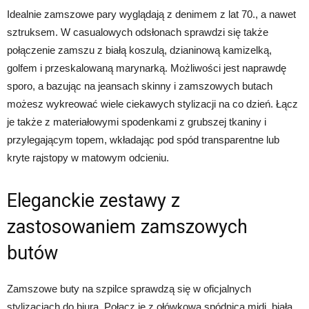
Idealnie zamszowe pary wyglądają z denimem z lat 70., a nawet
sztruksem. W casualowych odsłonach sprawdzi się także
połączenie zamszu z białą koszulą, dzianinową kamizelką,
golfem i przeskalowaną marynarką. Możliwości jest naprawdę
sporo, a bazując na jeansach skinny i zamszowych butach
możesz wykreować wiele ciekawych stylizacji na co dzień. Łącz
je także z materiałowymi spodenkami z grubszej tkaniny i
przylegającym topem, wkładając pod spód transparentne lub
kryte rajstopy w matowym odcieniu.
Eleganckie zestawy z
zastosowaniem zamszowych
butów
Zamszowe buty na szpilce sprawdzą się w oficjalnych
stylizacjach do biura. Połącz je z ołówkową spódnicą midi, białą