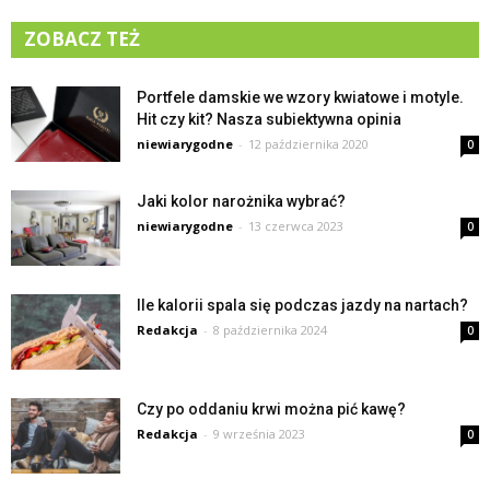
ZOBACZ TEŻ
Portfele damskie we wzory kwiatowe i motyle.
Hit czy kit? Nasza subiektywna opinia
niewiarygodne
-
12 października 2020
0
Jaki kolor narożnika wybrać?
niewiarygodne
-
13 czerwca 2023
0
Ile kalorii spala się podczas jazdy na nartach?
Redakcja
-
8 października 2024
0
Czy po oddaniu krwi można pić kawę?
Redakcja
-
9 września 2023
0