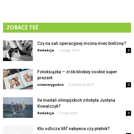
ZOBACZ TEŻ
Czy na sali operacyjnej można mieć bieliznę?
Redakcja
-
1 lutego 2024
0
Fotoksiążka — zrób bliskiej osobie super
prezent
niewiarygodne
-
12 kwietnia 2019
0
Ile medali olimpijskich zdobyła Justyna
Kowalczyk?
Redakcja
-
2 maja 2024
0
Kto odlicza VAT nabywca czy płatnik?