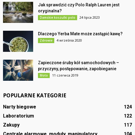
Jak sprawdzić czy Polo Ralph Lauren jest
oryginalna?
24 lipca 2023
Damskie koszulki polo
Dlaczego Yerba Mate może zastąpić kawę?
4 września 2020
Zdrowie
Zapieczone śruby kół samochodowych –
przyczyny, postępowanie, zapobieganie
11 czerwca 2019
Moto
POPULARNE KATEGORIE
Narty biegowe
124
Laboratorium
122
Zakupy
117
Centrale alarmowe, moduły, manipulatory
104