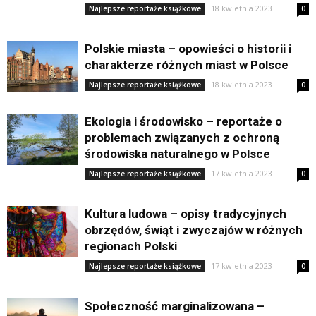
18 kwietnia 2023
Najlepsze reportaże książkowe
0
Polskie miasta – opowieści o historii i
charakterze różnych miast w Polsce
18 kwietnia 2023
Najlepsze reportaże książkowe
0
Ekologia i środowisko – reportaże o
problemach związanych z ochroną
środowiska naturalnego w Polsce
17 kwietnia 2023
Najlepsze reportaże książkowe
0
Kultura ludowa – opisy tradycyjnych
obrzędów, świąt i zwyczajów w różnych
regionach Polski
17 kwietnia 2023
Najlepsze reportaże książkowe
0
Społeczność marginalizowana –