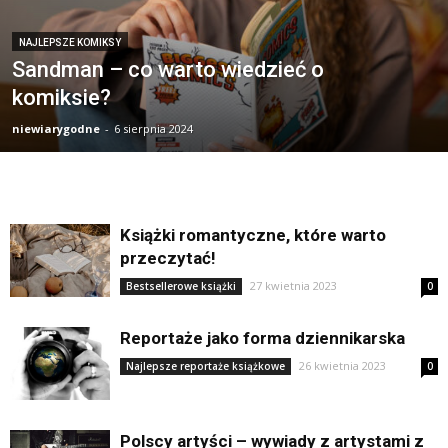
NAJLEPSZE KOMIKSY
Sandman – co warto wiedzieć o
komiksie?
niewiarygodne
-
6 sierpnia 2024
Książki romantyczne, które warto
przeczytać!
27 kwietnia 2023
Bestsellerowe książki
0
Reportaże jako forma dziennikarska
26 kwietnia 2023
Najlepsze reportaże książkowe
0
Polscy artyści – wywiady z artystami z