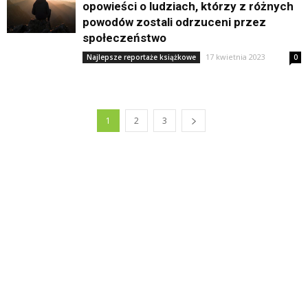
opowieści o ludziach, którzy z różnych
powodów zostali odrzuceni przez
społeczeństwo
17 kwietnia 2023
Najlepsze reportaże książkowe
0
1
2
3