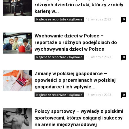
różnych dziedzin sztuki, którzy zrobiły
karierę w...
18 kwietnia 2023
Najlepsze reportaże książkowe
0
Wychowanie dzieci w Polsce –
reportaże o różnych podejściach do
wychowywania dzieci w Polsce
18 kwietnia 2023
Najlepsze reportaże książkowe
0
Zmiany w polskiej gospodarce –
opowieści o przemianach w polskiej
gospodarce i ich wpływie...
18 kwietnia 2023
Najlepsze reportaże książkowe
0
Polscy sportowcy – wywiady z polskimi
sportowcami, którzy osiągnęli sukcesy
na arenie międzynarodowej