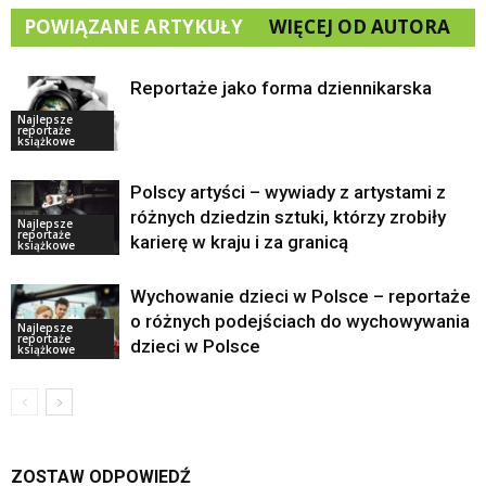
POWIĄZANE ARTYKUŁY
WIĘCEJ OD AUTORA
Reportaże jako forma dziennikarska
Najlepsze
reportaże
książkowe
Polscy artyści – wywiady z artystami z
różnych dziedzin sztuki, którzy zrobiły
Najlepsze
reportaże
karierę w kraju i za granicą
książkowe
Wychowanie dzieci w Polsce – reportaże
o różnych podejściach do wychowywania
Najlepsze
reportaże
dzieci w Polsce
książkowe
ZOSTAW ODPOWIEDŹ