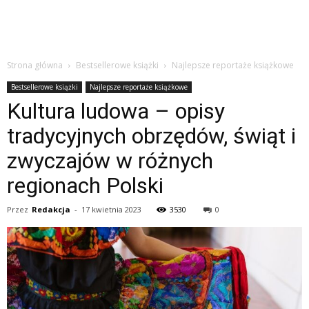
Strona główna
Bestsellerowe książki
Najlepsze reportaże książkowe
Bestsellerowe książki
Najlepsze reportaże książkowe
Kultura ludowa – opisy
tradycyjnych obrzędów, świąt i
zwyczajów w różnych
regionach Polski
Przez
Redakcja
-
17 kwietnia 2023
3530
0