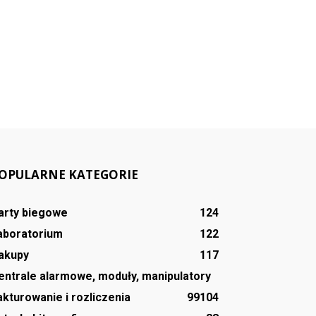
OPULARNE KATEGORIE
arty biegowe
124
aboratorium
122
akupy
117
entrale alarmowe, moduły, manipulatory
akturowanie i rozliczenia
99
104