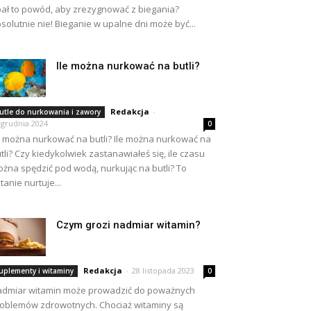
ał to powód, aby zrezygnować z biegania?
solutnie nie! Bieganie w upalne dni może być...
Ile można nurkować na butli?
Redakcja
-
utle do nurkowania i zawory
 grudnia 2024
0
e można nurkować na butli? Ile można nurkować na
tli? Czy kiedykolwiek zastanawiałeś się, ile czasu
żna spędzić pod wodą, nurkując na butli? To
tanie nurtuje...
Czym grozi nadmiar witamin?
Redakcja
-
28 listopada 2023
uplementy i witaminy
0
dmiar witamin może prowadzić do poważnych
oblemów zdrowotnych. Chociaż witaminy są