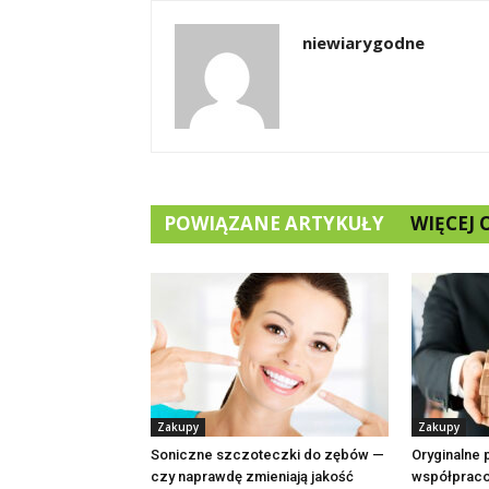
niewiarygodne
POWIĄZANE ARTYKUŁY
WIĘCEJ
Zakupy
Zakupy
Soniczne szczoteczki do zębów —
Oryginalne 
czy naprawdę zmieniają jakość
współpraco