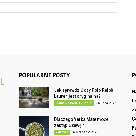
POPULARNE POSTY
P
Jak sprawdzić czy Polo Ralph
N
Lauren jest oryginalna?
L
24 lipca 2023
Damskie koszulki polo
Z
C
Dlaczego Yerba Mate może
zastąpić kawę?
F
4 września 2020
Zdrowie