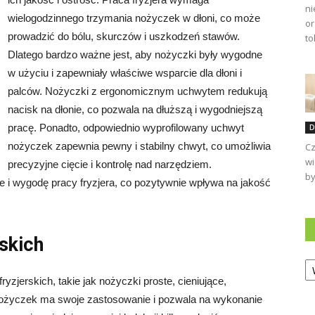
ni
wielogodzinnego trzymania nożyczek w dłoni, co może
or
prowadzić do bólu, skurczów i uszkodzeń stawów.
to
Dlatego bardzo ważne jest, aby nożyczki były wygodne
w użyciu i zapewniały właściwe wsparcie dla dłoni i
palców. Nożyczki z ergonomicznym uchwytem redukują
nacisk na dłonie, co pozwala na dłuższą i wygodniejszą
pracę. Ponadto, odpowiednio wyprofilowany uchwyt
D
nożyczek zapewnia pewny i stabilny chwyt, co umożliwia
Cz
wi
precyzyjne cięcie i kontrolę nad narzędziem.
by
 i wygodę pracy fryzjera, co pozytywnie wpływa na jakość
skich
Ka
zjerskich, takie jak nożyczki proste, cieniujące,
nożyczek ma swoje zastosowanie i pozwala na wykonanie