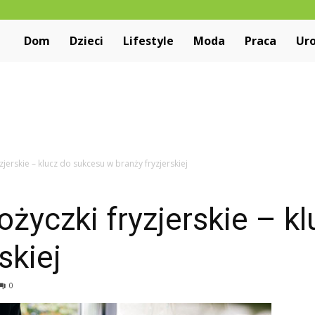
Niewiarygodne.pl
Dom
Dzieci
Lifestyle
Moda
Praca
Ur
zjerskie – klucz do sukcesu w branży fryzjerskiej
ożyczki fryzjerskie – k
skiej
0