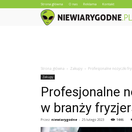
Strona główna
O nas
Reklama
Kontakt
Strona główna
Zakupy
Profesjonalne nożyczki fry
Zakupy
Profesjonalne n
w branży fryzjer
Przez
niewiarygodne
-
25 lutego 2023
1446