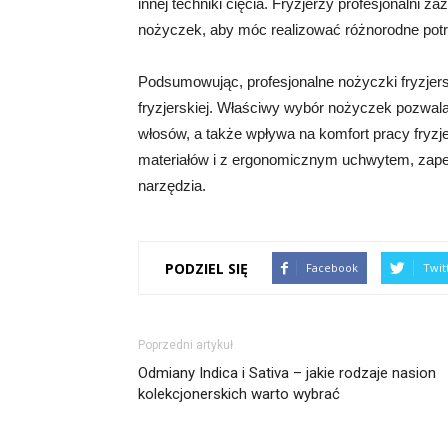
innej techniki cięcia. Fryzjerzy profesjonalni z
nożyczek, aby móc realizować różnorodne potr
Podsumowując, profesjonalne nożyczki fryzjer
fryzjerskiej. Właściwy wybór nożyczek pozwala 
włosów, a także wpływa na komfort pracy fryzj
materiałów i z ergonomicznym uchwytem, zapew
narzędzia.
PODZIEL SIĘ
Facebook
Twit
Poprzedni artykuł
Odmiany Indica i Sativa – jakie rodzaje nasion
kolekcjonerskich warto wybrać