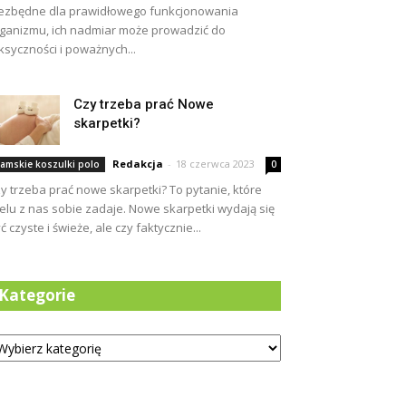
ezbędne dla prawidłowego funkcjonowania
ganizmu, ich nadmiar może prowadzić do
ksyczności i poważnych...
Czy trzeba prać Nowe
skarpetki?
Redakcja
-
18 czerwca 2023
amskie koszulki polo
0
y trzeba prać nowe skarpetki? To pytanie, które
elu z nas sobie zadaje. Nowe skarpetki wydają się
ć czyste i świeże, ale czy faktycznie...
Kategorie
tegorie