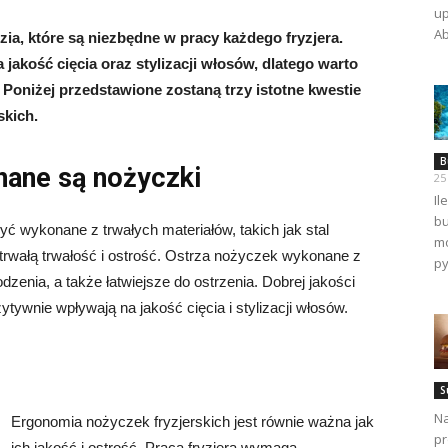
up
Ab
zia, które są niezbędne w pracy każdego fryzjera.
kość cięcia oraz stylizacji włosów, dlatego warto
 Poniżej przedstawione zostaną trzy istotne kwestie
skich.
B
nane są nożyczki
25
Il
bu
ć wykonane z trwałych materiałów, takich jak stal
mo
trwałą trwałość i ostrość. Ostrza nożyczek wykonane z
py
zenia, a także łatwiejsze do ostrzenia. Dobrej jakości
ytywnie wpływają na jakość cięcia i stylizacji włosów.
S
Na
Ergonomia nożyczek fryzjerskich jest równie ważna jak
pr
ich jakość i ostrość. Praca fryzjera wymaga