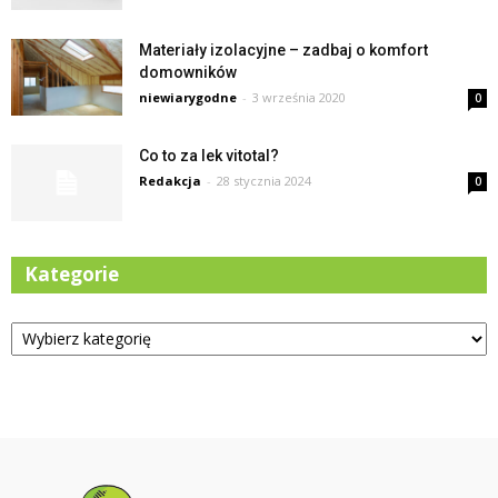
Materiały izolacyjne – zadbaj o komfort
domowników
niewiarygodne
-
3 września 2020
0
Co to za lek vitotal?
Redakcja
-
28 stycznia 2024
0
Kategorie
Kategorie