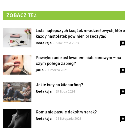
ZOBACZ TEŻ
Lista najlepszych książek młodzieżowych, które
każdy nastolatek powinien przeczytać
Redakcja
-
5 kwietnia 2023
0
Powiększanie ust kwasem hialuronowym – na
czym polega zabieg?
julia
-
1 marca 2021
0
Jakie buty na kitesurfing?
Redakcja
-
29 lipca 2024
0
Komu nie pasuje dekolt w serek?
Redakcja
-
26 listopada 2023
0