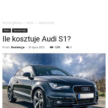
Strona główna
Moto
Samochody
Moto
Samochody
Ile kosztuje Audi S1?
Przez
Redakcja
-
30 lipca 2023
1288
0