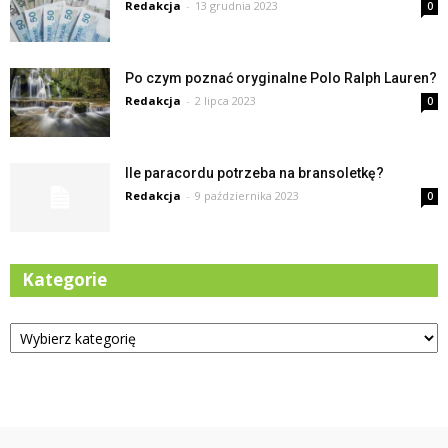
Redakcja
-
13 grudnia 2023
0
Po czym poznać oryginalne Polo Ralph Lauren?
Redakcja
-
2 lipca 2023
0
Ile paracordu potrzeba na bransoletkę?
Redakcja
-
9 października 2023
0
Kategorie
Kategorie