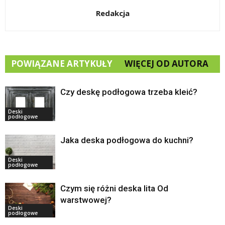
Redakcja
POWIĄZANE ARTYKUŁY
WIĘCEJ OD AUTORA
Czy deskę podłogowa trzeba kleić?
Deski
podłogowe
Jaka deska podłogowa do kuchni?
Deski
podłogowe
Czym się różni deska lita Od
warstwowej?
Deski
podłogowe