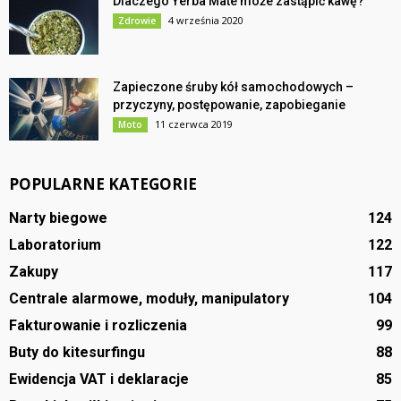
Dlaczego Yerba Mate może zastąpić kawę?
4 września 2020
Zdrowie
Zapieczone śruby kół samochodowych –
przyczyny, postępowanie, zapobieganie
11 czerwca 2019
Moto
POPULARNE KATEGORIE
Narty biegowe
124
Laboratorium
122
Zakupy
117
Centrale alarmowe, moduły, manipulatory
104
Fakturowanie i rozliczenia
99
Buty do kitesurfingu
88
Ewidencja VAT i deklaracje
85