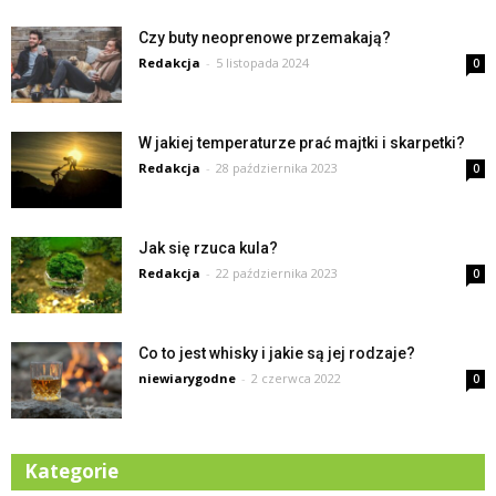
Czy buty neoprenowe przemakają?
Redakcja
-
5 listopada 2024
0
W jakiej temperaturze prać majtki i skarpetki?
Redakcja
-
28 października 2023
0
Jak się rzuca kula?
Redakcja
-
22 października 2023
0
Co to jest whisky i jakie są jej rodzaje?
niewiarygodne
-
2 czerwca 2022
0
Kategorie