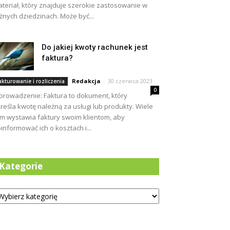
teriał, który znajduje szerokie zastosowanie w
żnych dziedzinach. Może być...
Do jakiej kwoty rachunek jest
faktura?
Redakcja
-
30 czerwca 2023
akturowanie i rozliczenia
0
rowadzenie: Faktura to dokument, który
reśla kwotę należną za usługi lub produkty. Wiele
rm wystawia faktury swoim klientom, aby
informować ich o kosztach i...
Kategorie
tegorie