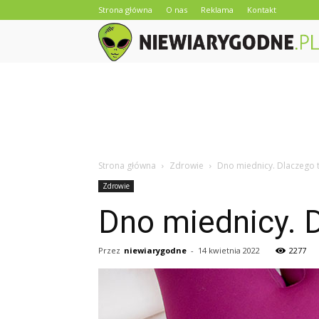
Strona główna
O nas
Reklama
Kontakt
Strona główna
Zdrowie
Dno miednicy. Dlaczego 
Zdrowie
Dno miednicy. D
Przez
niewiarygodne
-
14 kwietnia 2022
2277