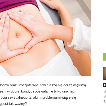
ogów oraz urofizjoterapeutów cieszą się coraz większą
B
śni w dobrej kondycji pozwala nie tylko uniknąć
Ja
Ja
 życia seksualnego. Z jakimi problemami wiąże się
Nu
g jest tak ważny?