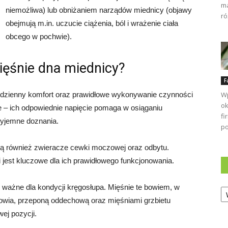
ma
niemożliwa) lub obniżaniem narządów miednicy (objawy
ró
obejmują m.in. uczucie ciążenia, ból i wrażenie ciała
obcego w pochwie).
ięśnie dna miednicy?
F
odzienny komfort oraz prawidłowe wykonywanie czynności
Wp
ok
ne – ich odpowiednie napięcie pomaga w osiąganiu
fi
yjemne doznania.
po
są również zwieracze cewki moczowej oraz odbytu.
 jest kluczowe dla ich prawidłowego funkcjonowania.
Ka
 ważne dla kondycji kręgosłupa. Mięśnie te bowiem, w
ułowia, przeponą oddechową oraz mięśniami grzbietu
wej pozycji.