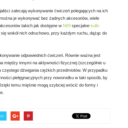
aliści zalecają wykonywanie ćwiczeń polegających na ich
ć można je wykonywać bez żadnych akcesoriów, wiele
akcesoriów takich jak dostępne w
N69
specjalne
kulki
ą się wokół nich odruchowo, przy każdym ruchu, dążąc do
wykonywanie odpowiednich ćwiczeń. Równie ważna jest
na między innymi na aktywności fizycznej (szczególnie u
iu częstego dźwigania ciężkich przedmiotów. W przypadku
ności pielęgnacyjnych przy noworodku w taki sposób, by
zięki temu mięśnie mogą szybciej wrócić do formy i
e.
ter