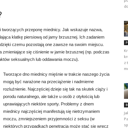
po
do
?
i tworzących przeponę miednicy. Jak wskazuje nazwa,
lająca klatkę piersiową od jamy brzusznej. Ich zadaniem
P
dzięki czemu pozostają one zawsze na swoim miejscu.
Kr
na zmieniające się ciśnienie w jamie brzusznej (np. podczas
kr
taktów seksualnych lub oddawania moczu).
z 
mo
Tworzące dno miednicy mięśnie w trakcie naszego życia
mogą być narażone na przeciążenie i nadmierne
rozluźnienie. Najczęściej dzieje się tak na skutek ciąży i
porodu naturalnego, ale także u osób z otyłością lub
uprawiających niektóre sporty. Problemy z dnem
B
miednicy najczęściej manifestują się nietrzymaniem
Ja
moczu, zmniejszeniem przyjemności z seksu (w
Pa
sp
niektórych przypadkach penetracja może stać się wręcz