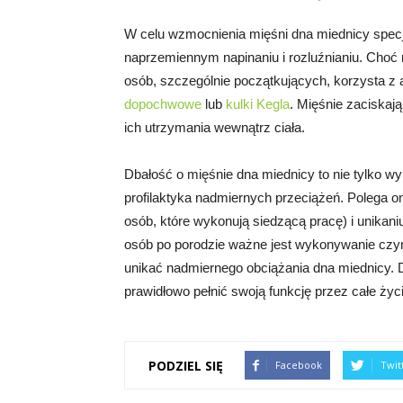
W celu wzmocnienia mięśni dna miednicy specj
naprzemiennym napinaniu i rozluźnianiu. Cho
osób, szczególnie początkujących, korzysta z 
dopochwowe
lub
kulki Kegla
. Mięśnie zaciskaj
ich utrzymania wewnątrz ciała.
Dbałość o mięśnie dna miednicy to nie tylko 
profilaktyka nadmiernych przeciążeń. Polega o
osób, które wykonują siedzącą pracę) i unikan
osób po porodzie ważne jest wykonywanie czyn
unikać nadmiernego obciążania dna miednicy. D
prawidłowo pełnić swoją funkcję przez całe życi
PODZIEL SIĘ
Facebook
Twit