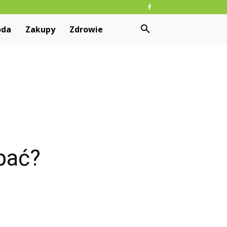
oda
Zakupy
Zdrowie
bać?