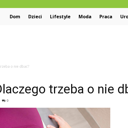
Niewiarygodne.pl
Dom
Dzieci
Lifestyle
Moda
Praca
Ur
trzeba o nie dbać?
laczego trzeba o nie d
0