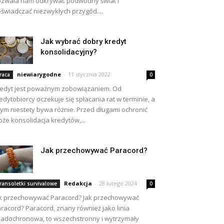
zwala nam odkrywać podwodny świat i
świadczać niezwykłych przygód....
Jak wybrać dobry kredyt
konsolidacyjny?
niewiarygodne
-
11 stycznia 2022
raca
0
edyt jest poważnym zobowiązaniem. Od
edytobiorcy oczekuje się spłacania rat w terminie, a
tym niestety bywa różnie. Przed długami ochronić
że konsolidacja kredytów,...
Jak przechowywać Paracord?
Redakcja
-
28 lutego 2024
ransoletki survivalowe
0
k przechowywać Paracord? Jak przechowywać
racord? Paracord, znany również jako linia
adochronowa, to wszechstronny i wytrzymały