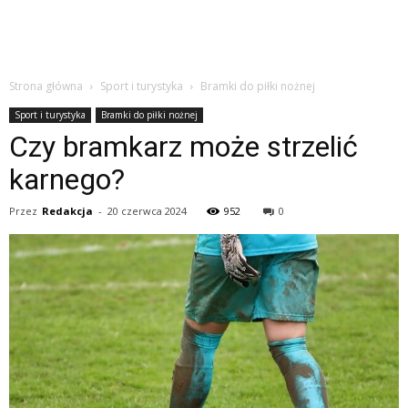
Strona główna
Sport i turystyka
Bramki do piłki nożnej
Sport i turystyka
Bramki do piłki nożnej
Czy bramkarz może strzelić
karnego?
Przez
Redakcja
-
20 czerwca 2024
952
0