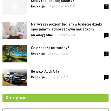
Kiedy rozlicza się faktury?
Redakcja
-
11 października 2023
0
Najwyższy poziom higieny w toalecie dzięki
specjalnym jednorazowym nakładkom
niewiarygodne
-
13 marca 2021
0
Co oznacza tor wodny?
Redakcja
-
29 stycznia 2024
0
Ile waży Audi A 1?
Redakcja
-
18 sierpnia 2023
0
Kategorie
Kategorie