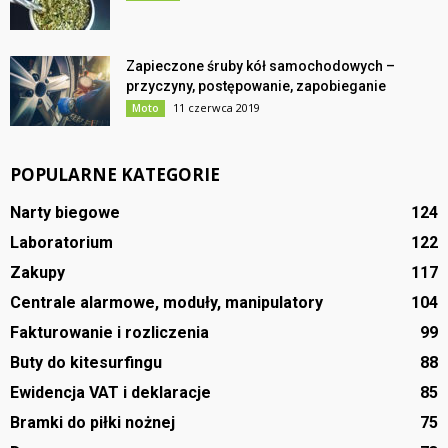
Zapieczone śruby kół samochodowych –
przyczyny, postępowanie, zapobieganie
11 czerwca 2019
Moto
POPULARNE KATEGORIE
Narty biegowe
124
Laboratorium
122
Zakupy
117
Centrale alarmowe, moduły, manipulatory
104
Fakturowanie i rozliczenia
99
Buty do kitesurfingu
88
Ewidencja VAT i deklaracje
85
Bramki do piłki nożnej
75