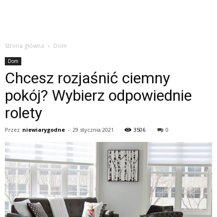
Strona główna
Dom
Dom
Chcesz rozjaśnić ciemny
pokój? Wybierz odpowiednie
rolety
Przez
niewiarygodne
-
29 stycznia 2021
3506
0