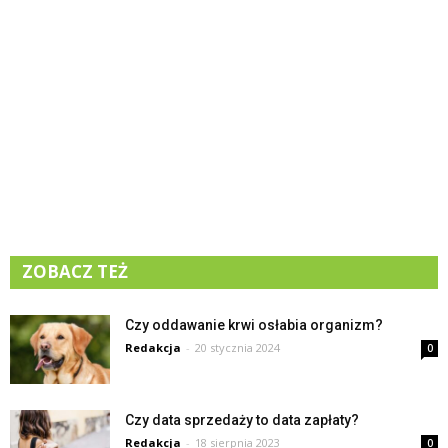
ZOBACZ TEŻ
Czy oddawanie krwi osłabia organizm?
Redakcja
-
20 stycznia 2024
0
Czy data sprzedaży to data zapłaty?
Redakcja
-
18 sierpnia 2023
0