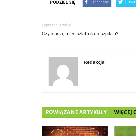
PODZIEL SIĘ
Facebook
Twit
Poprzedni artykuł
Czy muszę mieć szlafrok do szpitala?
Redakcja
POWIĄZANE ARTYKUŁY
WIĘCEJ