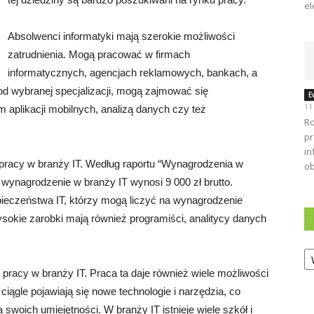
el
Absolwenci informatyki mają szerokie możliwości
zatrudnienia. Mogą pracować w firmach
informatycznych, agencjach reklamowych, bankach, a
 od wybranej specjalizacji, mogą zajmować się
E
11
 aplikacji mobilnych, analizą danych czy też
Ro
pr
in
 pracy w branży IT. Według raportu “Wynagrodzenia w
ob
 wynagrodzenie w branży IT wynosi 9 000 zł brutto.
zpieczeństwa IT, którzy mogą liczyć na wynagrodzenie
ysokie zarobki mają również programiści, analitycy danych
Ka
pracy w branży IT. Praca ta daje również wiele możliwości
iągle pojawiają się nowe technologie i narzędzia, co
woich umiejętności. W branży IT istnieje wiele szkół i