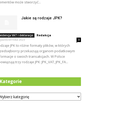
ementów może stworzyć...
Jakie są rodzaje JPK?
Redakcja
-
widencja VAT i deklaracje
 października 2023
0
dzaje JPK to różne formaty plików, w których
zedsiębiorcy przekazują organom podatkowym
formacje o swoich transakcjach. W Polsce
owiązują trzy rodzaje JPK: JPK_VAT, JPK_FA...
Kategorie
tegorie