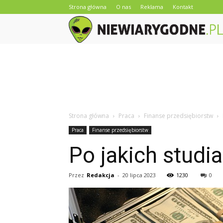
Strona główna
O nas
Reklama
Kontakt
Strona główna
Praca
Finanse przedsiębiorstw
Praca
Finanse przedsiębiorstw
Po jakich studia
Przez
Redakcja
-
20 lipca 2023
1230
0