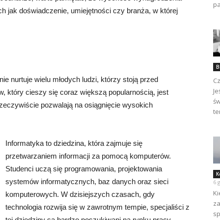
pa
ch jak doświadczenie, umiejętności czy branża, w której
B
nie nurtuje wielu młodych ludzi, którzy stoją przed
Cz
Je
 który cieszy się coraz większą popularnością, jest
św
 rzeczywiście pozwalają na osiągnięcie wysokich
te
Informatyka to dziedzina, która zajmuje się
przetwarzaniem informacji za pomocą komputerów.
Studenci uczą się programowania, projektowania
K
systemów informatycznych, baz danych oraz sieci
6 
Ki
komputerowych. W dzisiejszych czasach, gdy
za
technologia rozwija się w zawrotnym tempie, specjaliści z
sp
tej dziedziny są bardzo poszukiwani na rynku pracy.