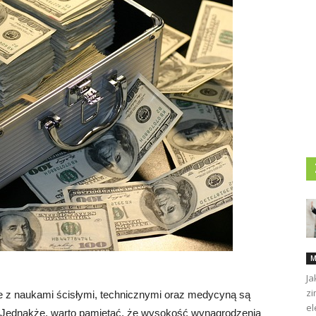
M
Ja
zi
ne z naukami ścisłymi, technicznymi oraz medycyną są
el
. Jednakże, warto pamiętać, że wysokość wynagrodzenia