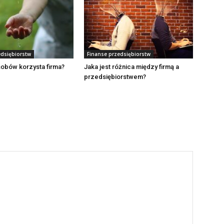
edsiębiorstw
Finanse przedsiębiorstw
sobów korzysta firma?
Jaka jest różnica między firmą a
przedsiębiorstwem?