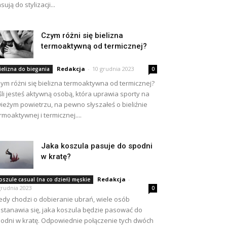
sują do stylizacji...
Czym różni się bielizna
termoaktywną od termicznej?
Redakcja
-
10 grudnia 2023
ielizna do biegania
0
ym różni się bielizna termoaktywna od termicznej?
śli jesteś aktywną osobą, która uprawia sporty na
ieżym powietrzu, na pewno słyszałeś o bieliźnie
rmoaktywnej i termicznej....
Jaka koszula pasuje do spodni
w kratę?
Redakcja
-
oszule casual (na co dzień) męskie
grudnia 2023
0
edy chodzi o dobieranie ubrań, wiele osób
stanawia się, jaka koszula będzie pasować do
odni w kratę. Odpowiednie połączenie tych dwóch