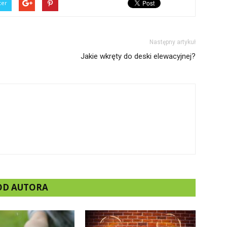
ter
Następny artykuł
Jakie wkręty do deski elewacyjnej?
 OD AUTORA