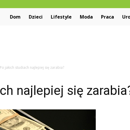
Niewiarygodne.pl
Dom
Dzieci
Lifestyle
Moda
Praca
Ur
Po jakich studiach najlepiej się zarabia?
ch najlepiej się zarabia