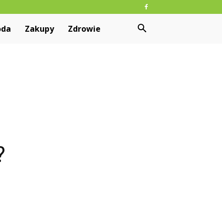
oda
Zakupy
Zdrowie
?