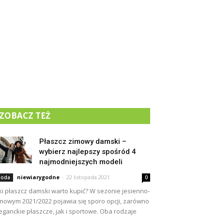
ZOBACZ TEŻ
Płaszcz zimowy damski –
wybierz najlepszy spośród 4
najmodniejszych modeli
niewiarygodne
-
22 listopada 2021
oda
0
ki płaszcz damski warto kupić? W sezonie jesienno-
mowym 2021/2022 pojawia się sporo opcji, zarówno
eganckie płaszcze, jak i sportowe. Oba rodzaje