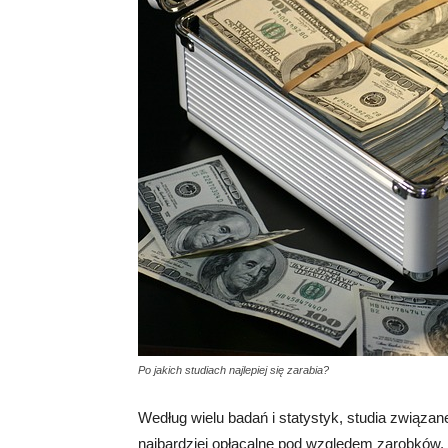
Po jakich studiach najlepiej się zarabia?
Według wielu badań i statystyk, studia związa
najbardziej opłacalne pod względem zarobków