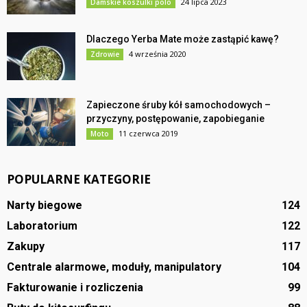
24 lipca 2023
Damskie koszulki polo
Dlaczego Yerba Mate może zastąpić kawę?
4 września 2020
Zdrowie
Zapieczone śruby kół samochodowych –
przyczyny, postępowanie, zapobieganie
11 czerwca 2019
Moto
POPULARNE KATEGORIE
Narty biegowe
124
Laboratorium
122
Zakupy
117
Centrale alarmowe, moduły, manipulatory
104
Fakturowanie i rozliczenia
99