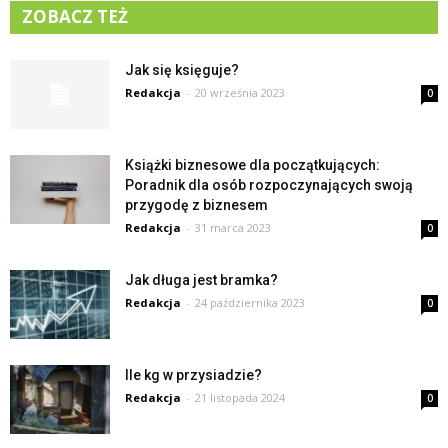
ZOBACZ TEŻ
Jak się księguje?
Redakcja
-
20 września 2023
0
Książki biznesowe dla początkujących:
Poradnik dla osób rozpoczynających swoją
przygodę z biznesem
Redakcja
-
31 marca 2023
0
Jak długa jest bramka?
Redakcja
-
24 października 2023
0
Ile kg w przysiadzie?
Redakcja
-
21 listopada 2024
0