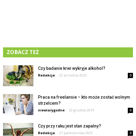
ZOBACZ TEŻ
Czy badanie krwi wykryje alkohol?
Redakcja
-
22 września 2023
0
Praca na freelansie – kto może zostać wolnym
strzelcem?
niewiarygodne
-
20 grudnia 2019
0
Czy przy raku jest stan zapalny?
Redakcja
-
27 października 2023
0