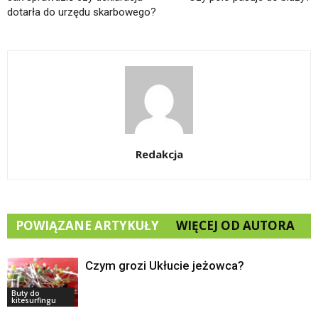
dotarła do urzędu skarbowego?
Redakcja
POWIĄZANE ARTYKUŁY
WIĘCEJ OD AUTORA
Czym grozi Ukłucie jeżowca?
Buty do
kitesurfingu