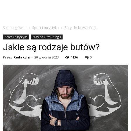
Strona główna
Sport i turystyka
Buty do kitesurfingu
Sport i turystyka
Buty do kitesurfingu
Jakie są rodzaje butów?
Przez
Redakcja
-
20 grudnia 2023
1136
0