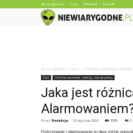
Strona główna
O nas
Reklama
Kontakt
Strona główna
Dom
Centrale alarmowe, moduły,
Dom
Centrale alarmowe, moduły, manipulatory
Jaka jest różni
Alarmowaniem
Przez
Redakcja
-
23 stycznia 2024
1351
0
Ostrzeganie i alarmowanie to dwa różne sposob