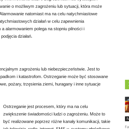
wanie o możliwym zagrożeniu lub sytuacji, która może
Alarmowanie natomiast ma na celu natychmiastowe
 natychmiastowych działań w celu zapewnienia
a alarmowaniem polega na stopniu pilności i
podjęcia działań.
encjalnym zagrożeniu lub niebezpieczeństwie. Jest to
ypadkom i katastrofom. Ostrzeganie może być stosowane
e, pożary, trzęsienia ziemi, huragany i inne sytuacje
Ostrzeganie jest procesem, który ma na celu
zwiększenie świadomości ludzi o zagrożeniu. Może to
F
być realizowane poprzez różne kanały komunikacji, takie
Fa
jak telewizja, radio, internet, SMS-y, systemy głośnikowe