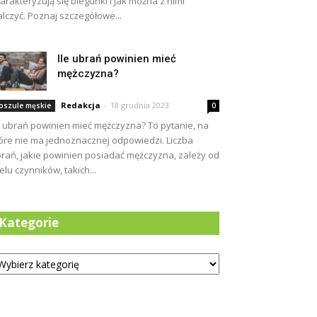
arakteryzują się biegunki i jak można z nimi
lczyć. Poznaj szczegółowe...
Ile ubrań powinien mieć
mężczyzna?
Redakcja
-
18 grudnia 2023
oszule męskie
0
e ubrań powinien mieć mężczyzna? To pytanie, na
óre nie ma jednoznacznej odpowiedzi. Liczba
rań, jakie powinien posiadać mężczyzna, zależy od
elu czynników, takich...
Kategorie
tegorie