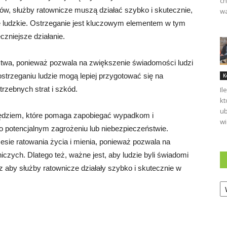
ch
ów, służby ratownicze muszą działać szybko i skutecznie,
wa
e ludzkie. Ostrzeganie jest kluczowym elementem w tym
zniejsze działanie.
stwa, ponieważ pozwala na zwiększenie świadomości ludzi
strzeganiu ludzie mogą lepiej przygotować się na
K
rzebnych strat i szkód.
Il
kt
ub
ędziem, które pomaga zapobiegać wypadkom i
wi
 o potencjalnym zagrożeniu lub niebezpieczeństwie.
sie ratowania życia i mienia, ponieważ pozwala na
iczych. Dlatego też, ważne jest, aby ludzie byli świadomi
z aby służby ratownicze działały szybko i skutecznie w
Ka