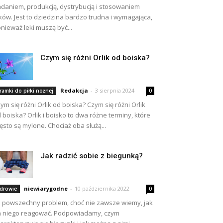
daniem, produkcją, dystrybucją i stosowaniem
ków. Jest to dziedzina bardzo trudna i wymagająca,
nieważ leki muszą być...
Czym się różni Orlik od boiska?
Redakcja
-
3 sierpnia 2024
ramki do piłki nożnej
0
ym się różni Orlik od boiska? Czym się różni Orlik
 boiska? Orlik i boisko to dwa różne terminy, które
ęsto są mylone. Chociaż oba służą...
Jak radzić sobie z biegunką?
niewiarygodne
-
10 października 2022
drowie
0
 powszechny problem, choć nie zawsze wiemy, jak
 niego reagować. Podpowiadamy, czym