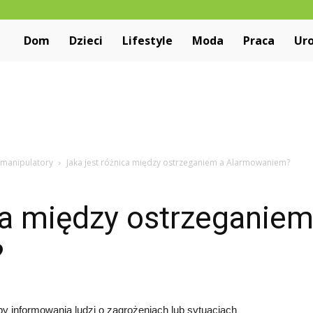
Niewiarygodne.pl
Dom
Dzieci
Lifestyle
Moda
Praca
Ur
 manipulatory
Jaka jest różnica między ostrzeganiem a Alarmowaniem?
ca między ostrzeganiem
?
y informowania ludzi o zagrożeniach lub sytuacjach