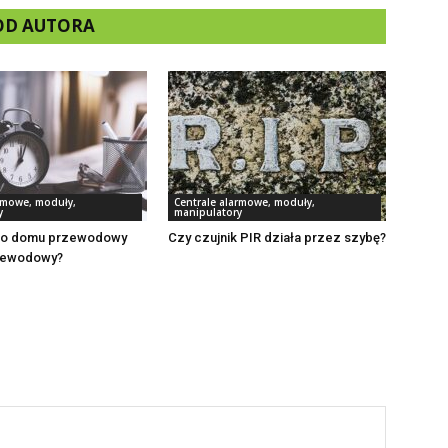
 OD AUTORA
armowe, moduły,
Centrale alarmowe, moduły,
y
manipulatory
 do domu przewodowy
Czy czujnik PIR działa przez szybę?
zewodowy?