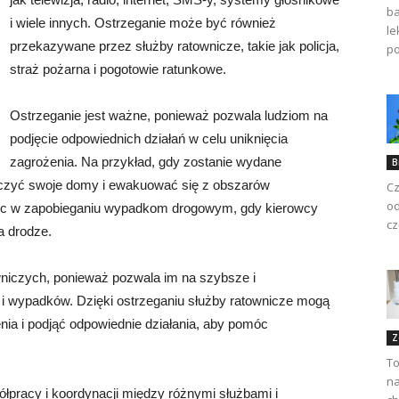
ba
i wiele innych. Ostrzeganie może być również
le
przekazywane przez służby ratownicze, takie jak policja,
po
straż pożarna i pogotowie ratunkowe.
Ostrzeganie jest ważne, ponieważ pozwala ludziom na
podjęcie odpowiednich działań w celu uniknięcia
zagrożenia. Na przykład, gdy zostanie wydane
B
ieczyć swoje domy i ewakuować się z obszarów
Cz
od
óc w zapobieganiu wypadkom drogowym, gdy kierowcy
cz
a drodze.
wniczych, ponieważ pozwala im na szybsze i
f i wypadków. Dzięki ostrzeganiu służby ratownicze mogą
nia i podjąć odpowiednie działania, aby pomóc
Z
To
na
łpracy i koordynacji między różnymi służbami i