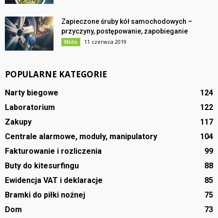
Zapieczone śruby kół samochodowych –
przyczyny, postępowanie, zapobieganie
11 czerwca 2019
Moto
POPULARNE KATEGORIE
Narty biegowe
124
Laboratorium
122
Zakupy
117
Centrale alarmowe, moduły, manipulatory
104
Fakturowanie i rozliczenia
99
Buty do kitesurfingu
88
Ewidencja VAT i deklaracje
85
Bramki do piłki nożnej
75
Dom
73