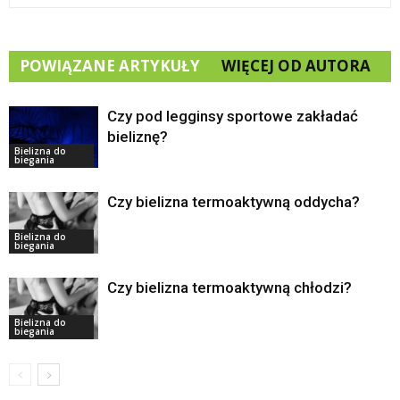
POWIĄZANE ARTYKUŁY
WIĘCEJ OD AUTORA
Czy pod legginsy sportowe zakładać
bieliznę?
Bielizna do
biegania
Czy bielizna termoaktywną oddycha?
Bielizna do
biegania
Czy bielizna termoaktywną chłodzi?
Bielizna do
biegania