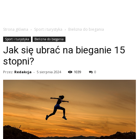
Strona główna
Sport i turystyka
Bielizna do biegania
Sport i turystyka
Bielizna do biegania
Jak się ubrać na bieganie 15
stopni?
Przez
Redakcja
-
5 sierpnia 2024
1039
0