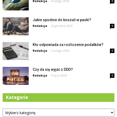
Redakcja
-
4 lutego 2024
0
Jakie spodnie do koszuli w paski?
Redakcja
-
26 grudnia 2023
0
Kto odpowiada za rozliczenie podatków?
Redakcja
-
2 lutego 2024
0
Czy da się wyjść z DDD?
Redakcja
-
6 lipca 2024
0
Kategorie
Kategorie