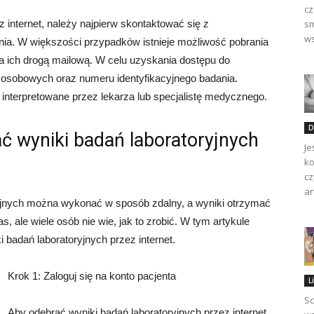
cz
 internet, należy najpierw skontaktować się z
sm
ws
nia. W większości przypadków istnieje możliwość pobrania
ia ich drogą mailową. W celu uzyskania dostępu do
osobowych oraz numeru identyfikacyjnego badania.
interpretowane przez lekarza lub specjalistę medycznego.
D
ć wyniki badań laboratoryjnych
Je
ko
cz
ar
yjnych można wykonać w sposób zdalny, a wyniki otrzymać
s, ale wiele osób nie wie, jak to zrobić. W tym artykule
 badań laboratoryjnych przez internet.
Krok 1: Zaloguj się na konto pacjenta
L
Sc
Aby odebrać wyniki badań laboratoryjnych przez internet,