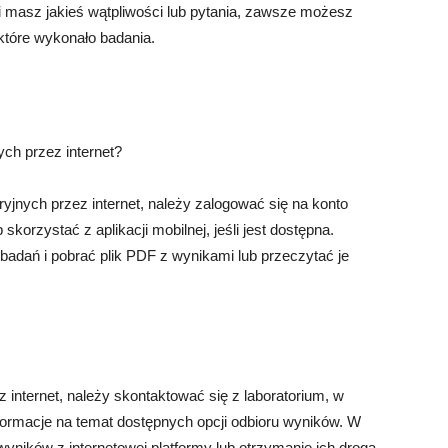
śli masz jakieś wątpliwości lub pytania, zawsze możesz
które wykonało badania.
ych przez internet?
yjnych przez internet, należy zalogować się na konto
 skorzystać z aplikacji mobilnej, jeśli jest dostępna.
adań i pobrać plik PDF z wynikami lub przeczytać je
 internet, należy skontaktować się z laboratorium, w
formacje na temat dostępnych opcji odbioru wyników. W
yników z internetowej platformy lub otrzymanie ich drogą