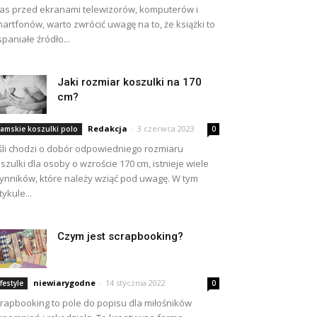
as przed ekranami telewizorów, komputerów i
artfonów, warto zwrócić uwagę na to, że książki to
paniałe źródło...
Jaki rozmiar koszulki na 170
cm?
Redakcja
-
3 czerwca 2023
amskie koszulki polo
0
śli chodzi o dobór odpowiedniego rozmiaru
szulki dla osoby o wzroście 170 cm, istnieje wiele
ynników, które należy wziąć pod uwagę. W tym
tykule...
Czym jest scrapbooking?
niewiarygodne
-
14 stycznia 2022
ifestyle
0
rapbooking to pole do popisu dla miłośników