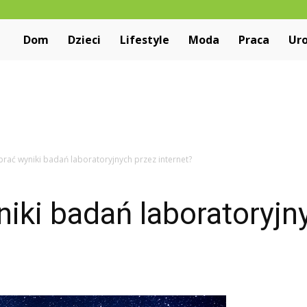
Niewiarygodne.pl
Dom
Dzieci
Lifestyle
Moda
Praca
Ur
brać wyniki badań laboratoryjnych przez internet?
iki badań laboratoryjn