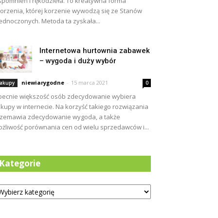
pomnień i rękodzieła. To kreatywna forma
orzenia, której korzenie wywodzą się ze Stanów
ednoczonych. Metoda ta zyskała...
Internetowa hurtownia zabawek
– wygoda i duży wybór
niewiarygodne
-
15 marca 2021
akupy
0
ecnie większość osób zdecydowanie wybiera
kupy w internecie. Na korzyść takiego rozwiązania
zemawia zdecydowanie wygoda, a także
żliwość porównania cen od wielu sprzedawców i...
Kategorie
tegorie