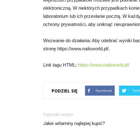
elektroniczną. W niektórych przypadkach kon
laboratorium lub ich przesłanie pocztą. W każ
ochrony prywatności, aby uniknąć nieuprawni
Wezwanie do działania: Aby odebrać wyniki bad
stronę https://www.nailsworld.pl/.
Link tagu HTML:
https://www.nailsworld.pl/
PODZIEL SIĘ
Facebook
Twit
Poprzedni artykuł
Jakie witaminy najlepiej kupić?