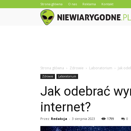
Strona główna
O nas
Reklama
Kontakt
Strona główna
Zdrowie
Laboratorium
Jak ode
Zdrowie
Laboratorium
Jak odebrać wyn
internet?
Przez
Redakcja
-
3 sierpnia 2023
1799
0