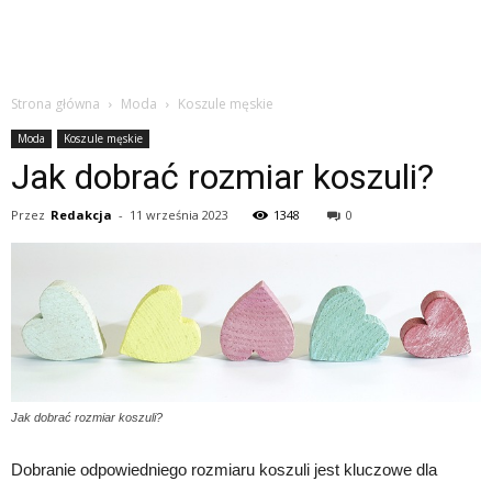
Strona główna
Moda
Koszule męskie
Moda
Koszule męskie
Jak dobrać rozmiar koszuli?
Przez
Redakcja
-
11 września 2023
1348
0
Jak dobrać rozmiar koszuli?
Dobranie odpowiedniego rozmiaru koszuli jest kluczowe dla