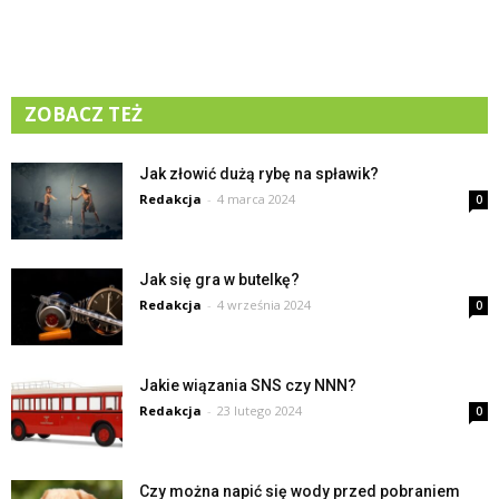
ZOBACZ TEŻ
Jak złowić dużą rybę na spławik?
Redakcja
-
4 marca 2024
0
Jak się gra w butelkę?
Redakcja
-
4 września 2024
0
Jakie wiązania SNS czy NNN?
Redakcja
-
23 lutego 2024
0
Czy można napić się wody przed pobraniem