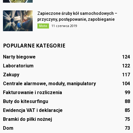
Zapieczone śruby kół samochodowych –
przyczyny, postępowanie, zapobieganie
11 czerwca 2019
Moto
POPULARNE KATEGORIE
Narty biegowe
124
Laboratorium
122
Zakupy
117
Centrale alarmowe, moduły, manipulatory
104
Fakturowanie i rozliczenia
99
Buty do kitesurfingu
88
Ewidencja VAT i deklaracje
85
Bramki do piłki nożnej
75
Dom
73