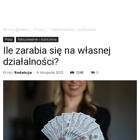
Strona główna
Praca
Fakturowanie i rozliczenia
Praca
Fakturowanie i rozliczenia
Ile zarabia się na własnej
działalności?
Przez
Redakcja
-
8 listopada 2023
1248
0