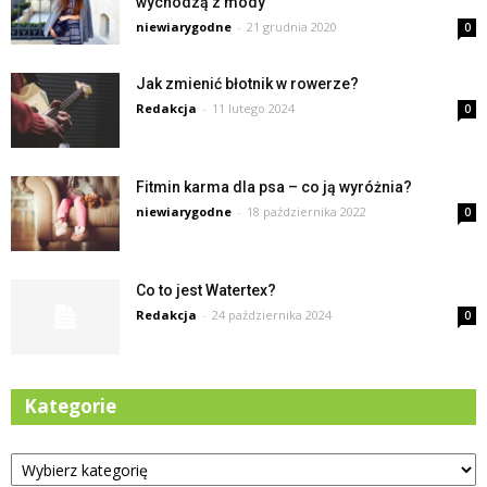
wychodzą z mody
niewiarygodne
-
21 grudnia 2020
0
Jak zmienić błotnik w rowerze?
Redakcja
-
11 lutego 2024
0
Fitmin karma dla psa – co ją wyróżnia?
niewiarygodne
-
18 października 2022
0
Co to jest Watertex?
Redakcja
-
24 października 2024
0
Kategorie
Kategorie