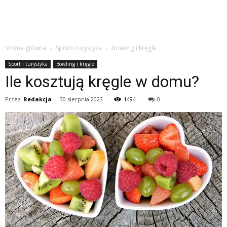
Strona główna
Sport i turystyka
Bowling i kręgle
Sport i turystyka
Bowling i kręgle
Ile kosztują kręgle w domu?
Przez
Redakcja
-
30 sierpnia 2023
1494
0