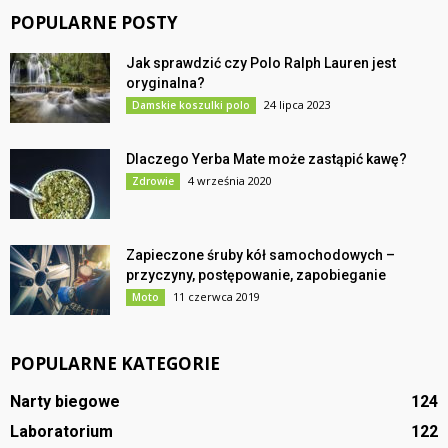
POPULARNE POSTY
Jak sprawdzić czy Polo Ralph Lauren jest
oryginalna?
24 lipca 2023
Damskie koszulki polo
Dlaczego Yerba Mate może zastąpić kawę?
4 września 2020
Zdrowie
Zapieczone śruby kół samochodowych –
przyczyny, postępowanie, zapobieganie
11 czerwca 2019
Moto
POPULARNE KATEGORIE
Narty biegowe
124
Laboratorium
122