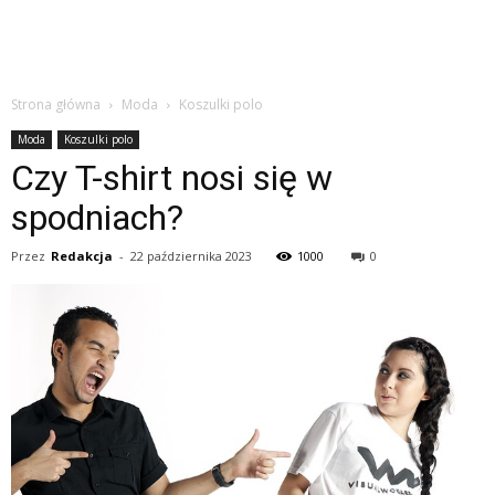
Strona główna
Moda
Koszulki polo
Moda
Koszulki polo
Czy T-shirt nosi się w
spodniach?
Przez
Redakcja
-
22 października 2023
1000
0