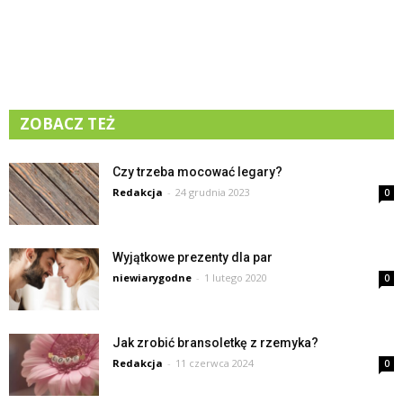
ZOBACZ TEŻ
Czy trzeba mocować legary?
Redakcja
-
24 grudnia 2023
0
Wyjątkowe prezenty dla par
niewiarygodne
-
1 lutego 2020
0
Jak zrobić bransoletkę z rzemyka?
Redakcja
-
11 czerwca 2024
0