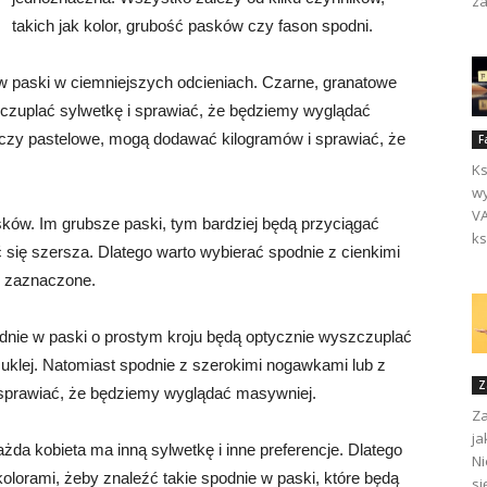
za
takich jak kolor, grubość pasków czy fason spodni.
e w paski w ciemniejszych odcieniach. Czarne, granatowe
czuplać sylwetkę i sprawiać, że będziemy wyglądać
ły czy pastelowe, mogą dodawać kilogramów i sprawiać, że
F
Ks
wy
VA
ów. Im grubsze paski, tym bardziej będą przyciągać
ks
się szersza. Dlatego warto wybierać spodnie z cienkimi
ie zaznaczone.
nie w paski o prostym kroju będą optycznie wyszczuplać
uklej. Natomiast spodnie z szerokimi nogawkami lub z
Z
prawiać, że będziemy wyglądać masywniej.
Za
ja
da kobieta ma inną sylwetkę i inne preferencje. Dlatego
Ni
lorami, żeby znaleźć takie spodnie w paski, które będą
si