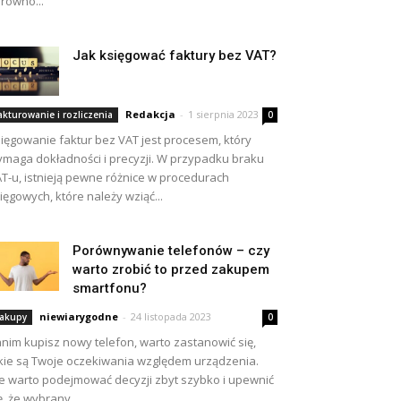
równo...
Jak księgować faktury bez VAT?
Redakcja
-
1 sierpnia 2023
akturowanie i rozliczenia
0
ięgowanie faktur bez VAT jest procesem, który
maga dokładności i precyzji. W przypadku braku
T-u, istnieją pewne różnice w procedurach
ięgowych, które należy wziąć...
Porównywanie telefonów – czy
warto zrobić to przed zakupem
smartfonu?
niewiarygodne
-
24 listopada 2023
akupy
0
nim kupisz nowy telefon, warto zastanowić się,
kie są Twoje oczekiwania względem urządzenia.
e warto podejmować decyzji zbyt szybko i upewnić
ę, że wybrany...