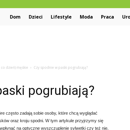
Niewiarygodne.pl
Dom
Dzieci
Lifestyle
Moda
Praca
Ur
 co dzień) męskie
Czy spodnie w paski pogrubiają?
aski pogrubiają?
óre często zadają sobie osoby, które chcą wyglądać
asków oraz kroju spodni. W tym artykule przyjrzymy się
wpłynąć na optyczne wyszczuplenie sylwetki czy też nie.