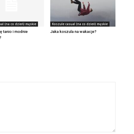
al (na co dzień) męskie
Koszule casual (na co dzień) męskie
ę tanio i modnie
Jaka koszula na wakacje?
?