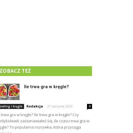
ZOBACZ TEŻ
Ile trwa gra w kręgle?
Redakcja
-
27 sierpnia 2023
owling i kręgle
0
e trwa gra w kręgle? Ile trwa gra w kręgle? Czy
edykolwiek zastanawiałeś się, ile czasu trwa gra w
ęgle? To popularna rozrywka, która przyciąga