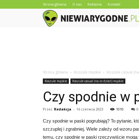
Strona główna
O nas
Reklama
Kontakt
Strona główna
Koszule męskie
Koszule casual (na
Koszule męskie
Koszule casual (na co dzień) męskie
Czy spodnie w p
Przez
Redakcja
-
16 czerwca 2023
1010
0
Czy spodnie w paski pogrubiają? To pytanie, kt
szczuplej i zgrabniej. Wiele zależy od wzoru p
temu, czy spodnie w paski rzeczywiście mogą 