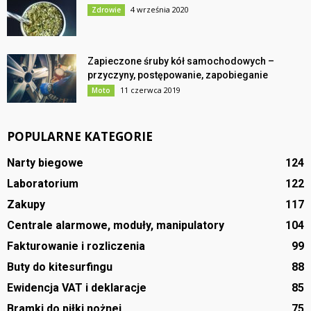
4 września 2020
Zdrowie
Zapieczone śruby kół samochodowych –
przyczyny, postępowanie, zapobieganie
11 czerwca 2019
Moto
POPULARNE KATEGORIE
Narty biegowe
124
Laboratorium
122
Zakupy
117
Centrale alarmowe, moduły, manipulatory
104
Fakturowanie i rozliczenia
99
Buty do kitesurfingu
88
Ewidencja VAT i deklaracje
85
Bramki do piłki nożnej
75