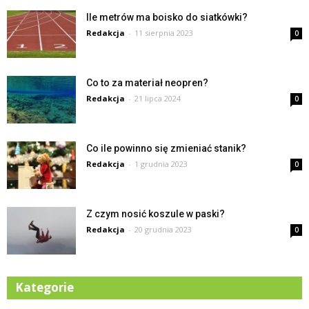
Ile metrów ma boisko do siatkówki?
Redakcja
-
11 sierpnia 2023
0
Co to za materiał neopren?
Redakcja
-
21 lipca 2024
0
Co ile powinno się zmieniać stanik?
Redakcja
-
1 grudnia 2023
0
Z czym nosić koszule w paski?
Redakcja
-
20 grudnia 2023
0
Kategorie