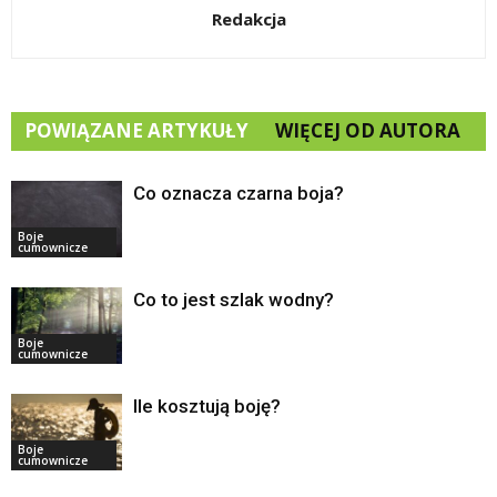
Redakcja
POWIĄZANE ARTYKUŁY
WIĘCEJ OD AUTORA
Co oznacza czarna boja?
Boje
cumownicze
Co to jest szlak wodny?
Boje
cumownicze
Ile kosztują boję?
Boje
cumownicze