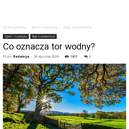
Strona główna
Sport i turystyka
Boje cumownicze
Sport i turystyka
Boje cumownicze
Co oznacza tor wodny?
Przez
Redakcja
-
29 stycznia 2024
1403
0