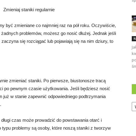
sp
Zmieniaj staniki regularnie
ny być zmieniane co najmniej raz na pół roku. Oczywiście,
 Ci żadnych problemów, możesz go nosić dłużej. Jednak jeśli
K
zaczyna się rozciągać lub pojawiają się na nim dziury, to
Ja
ki
po
śm
arnie zmieniać staniki. Po pierwsze, biustonosze tracą
ci po pewnym czasie użytkowania. Jeśli będziesz nosić
 on już w stanie zapewnić odpowiedniego podtrzymania
Ka
.
 długi czas może prowadzić do powstawania otarć i
o typu problemy są osoby, które noszą staniki z tworzyw
.