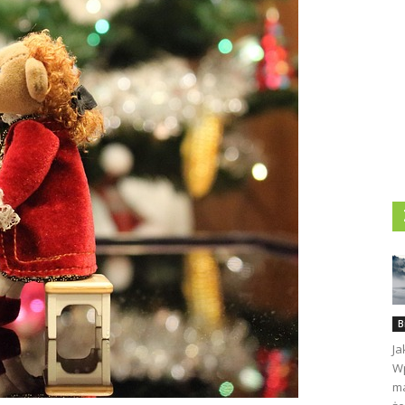
B
Ja
Wp
ma