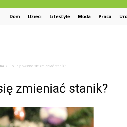
Niewiarygodne.pl
Dom
Dzieci
Lifestyle
Moda
Praca
Ur
cna
Co ile powinno się zmieniać stanik?
się zmieniać stanik?