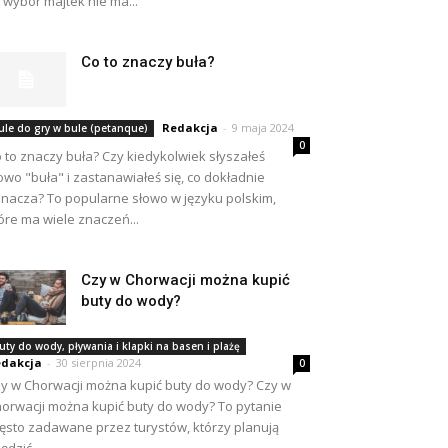
 wybór majtek nie ma...
Co to znaczy buła?
Redakcja
-
9 maja 2024
ule do gry w bule (petanque)
0
 to znaczy buła? Czy kiedykolwiek słyszałeś
owo "buła" i zastanawiałeś się, co dokładnie
nacza? To popularne słowo w języku polskim,
óre ma wiele znaczeń...
Czy w Chorwacji można kupić
buty do wody?
uty do wody, pływania i klapki na basen i plażę
dakcja
-
30 sierpnia 2024
0
y w Chorwacji można kupić buty do wody? Czy w
orwacji można kupić buty do wody? To pytanie
ęsto zadawane przez turystów, którzy planują