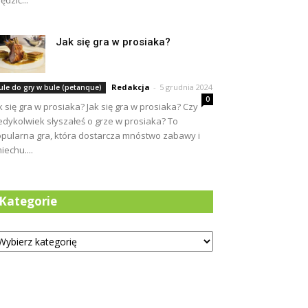
ędzić...
Jak się gra w prosiaka?
Redakcja
-
5 grudnia 2024
ule do gry w bule (petanque)
0
k się gra w prosiaka? Jak się gra w prosiaka? Czy
edykolwiek słyszałeś o grze w prosiaka? To
pularna gra, która dostarcza mnóstwo zabawy i
iechu....
Kategorie
tegorie