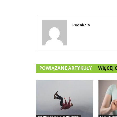
Redakcja
POWIĄZANE ARTYKUŁY
WIĘCEJ
Koszulki nocne, bielizna nocna
Koszulki noc