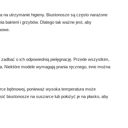
a na utrzymanie higieny. Biustonosze są często narażone
a bakterii i grzybów. Dlatego tak ważne jest, aby
 nowe.
rto zadbać o ich odpowiednią pielęgnację. Przede wszystkim,
nta. Niektóre modele wymagają prania ręcznego, inne można
arce bębnowej, ponieważ wysoka temperatura może
sić biustonosze na suszarce lub położyć je na płasko, aby