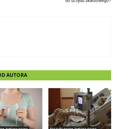
do urzędu skarbowego?
 OD AUTORA
ne, bielizna nocna
Koszulki nocne, bielizna nocna