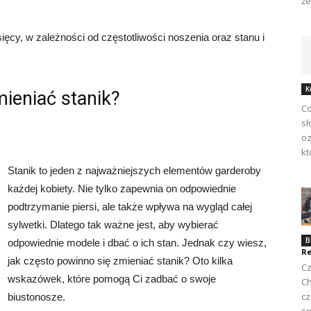
że
ięcy, w zależności od częstotliwości noszenia oraz stanu i
K
ieniać stanik?
Co
sł
oz
kt
Stanik to jeden z najważniejszych elementów garderoby
każdej kobiety. Nie tylko zapewnia on odpowiednie
podtrzymanie piersi, ale także wpływa na wygląd całej
sylwetki. Dlatego tak ważne jest, aby wybierać
B
odpowiednie modele i dbać o ich stan. Jednak czy wiesz,
Re
jak często powinno się zmieniać stanik? Oto kilka
Cz
wskazówek, które pomogą Ci zadbać o swoje
Ch
cz
biustonosze.