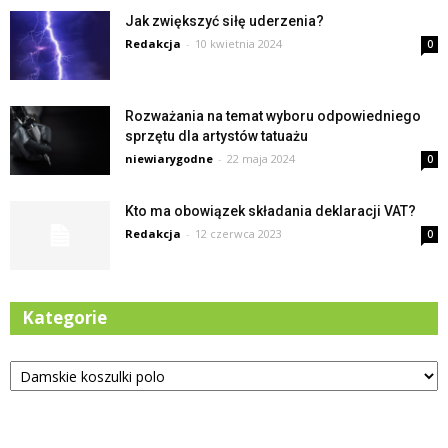
Jak zwiększyć siłę uderzenia?
Redakcja
-
10 kwietnia 2024
0
Rozważania na temat wyboru odpowiedniego
sprzętu dla artystów tatuażu
niewiarygodne
-
22 maja 2024
0
Kto ma obowiązek składania deklaracji VAT?
Redakcja
-
12 czerwca 2023
0
Kategorie
Kategorie