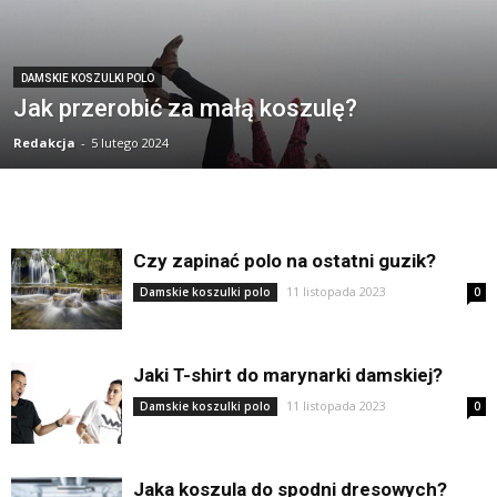
DAMSKIE KOSZULKI POLO
Jak przerobić za małą koszulę?
Redakcja
-
5 lutego 2024
Czy zapinać polo na ostatni guzik?
11 listopada 2023
Damskie koszulki polo
0
Jaki T-shirt do marynarki damskiej?
11 listopada 2023
Damskie koszulki polo
0
Jaka koszula do spodni dresowych?