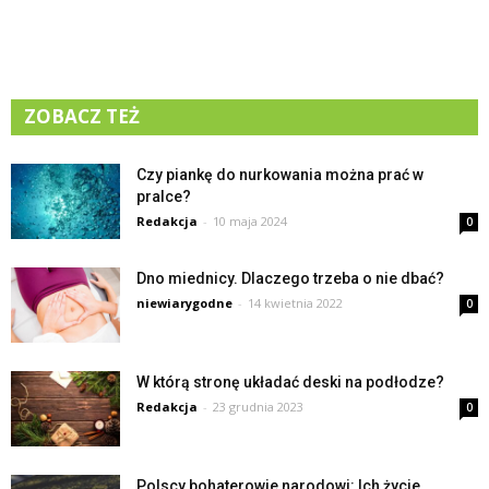
ZOBACZ TEŻ
Czy piankę do nurkowania można prać w
pralce?
Redakcja
-
10 maja 2024
0
Dno miednicy. Dlaczego trzeba o nie dbać?
niewiarygodne
-
14 kwietnia 2022
0
W którą stronę układać deski na podłodze?
Redakcja
-
23 grudnia 2023
0
Polscy bohaterowie narodowi: Ich życie,