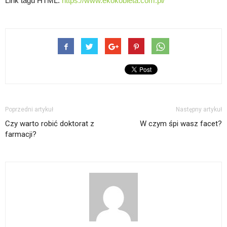
Link tagu HTML:
https://www.ekokobieta.com.pl/
Poprzedni artykuł
Następny artykuł
Czy warto robić doktorat z
W czym śpi wasz facet?
farmacji?