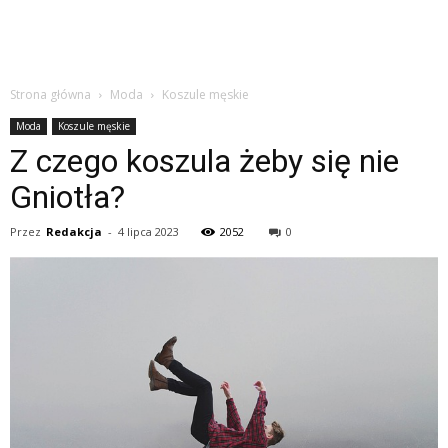
Strona główna
Moda
Koszule męskie
Moda
Koszule męskie
Z czego koszula żeby się nie
Gniotła?
Przez
Redakcja
-
4 lipca 2023
2052
0