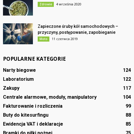
4 września 2020
Zdrowie
Zapieczone śruby kół samochodowych –
przyczyny, postępowanie, zapobieganie
11 czerwca 2019
Moto
POPULARNE KATEGORIE
Narty biegowe
124
Laboratorium
122
Zakupy
117
Centrale alarmowe, moduły, manipulatory
104
Fakturowanie i rozliczenia
99
Buty do kitesurfingu
88
Ewidencja VAT i deklaracje
85
Bramki do piłki nożnej
75