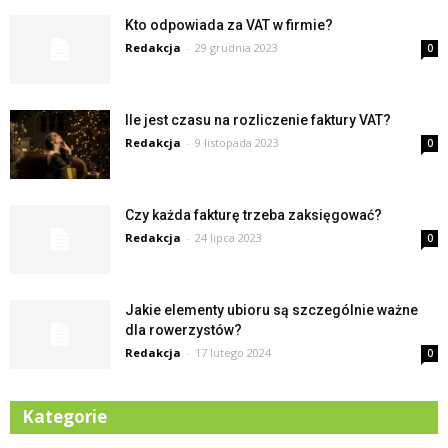
Kto odpowiada za VAT w firmie?
Redakcja
-
29 grudnia 2023
0
Ile jest czasu na rozliczenie faktury VAT?
Redakcja
-
9 listopada 2023
0
Czy każda fakturę trzeba zaksięgować?
Redakcja
-
24 lipca 2023
0
Jakie elementy ubioru są szczególnie ważne
dla rowerzystów?
Redakcja
-
17 lutego 2024
0
Kategorie