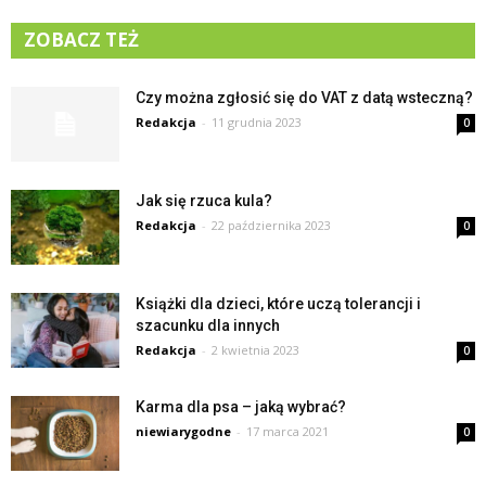
ZOBACZ TEŻ
Czy można zgłosić się do VAT z datą wsteczną?
Redakcja
-
11 grudnia 2023
0
Jak się rzuca kula?
Redakcja
-
22 października 2023
0
Książki dla dzieci, które uczą tolerancji i
szacunku dla innych
Redakcja
-
2 kwietnia 2023
0
Karma dla psa – jaką wybrać?
niewiarygodne
-
17 marca 2021
0