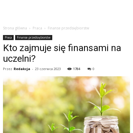
Strona główna
Praca
Finanse przedsiębiorstw
Praca
Finanse przedsiębiorstw
Kto zajmuje się finansami na
uczelni?
Przez
Redakcja
-
23 czerwca 2023
1784
0