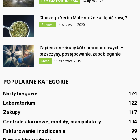
24 lipca 2023
Damskie koszulki polo
Dlaczego Yerba Mate może zastąpić kawę?
4 września 2020
Zdrowie
Zapieczone śruby kół samochodowych –
przyczyny, postępowanie, zapobieganie
11 czerwca 2019
Moto
POPULARNE KATEGORIE
Narty biegowe
124
Laboratorium
122
Zakupy
117
Centrale alarmowe, moduły, manipulatory
104
Fakturowanie i rozliczenia
99