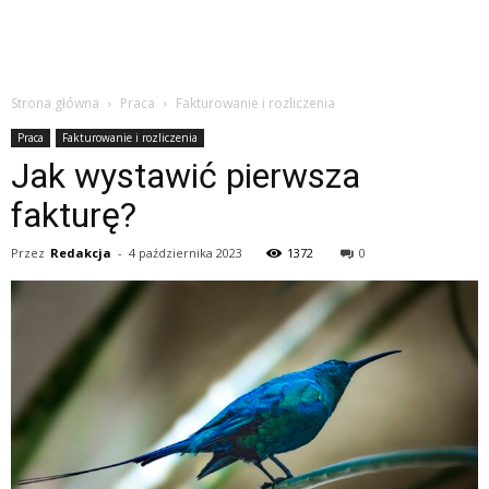
Strona główna
Praca
Fakturowanie i rozliczenia
Praca
Fakturowanie i rozliczenia
Jak wystawić pierwsza
fakturę?
Przez
Redakcja
-
4 października 2023
1372
0