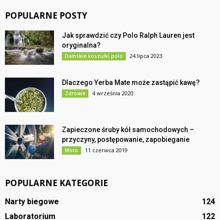
POPULARNE POSTY
Jak sprawdzić czy Polo Ralph Lauren jest
oryginalna?
24 lipca 2023
Damskie koszulki polo
Dlaczego Yerba Mate może zastąpić kawę?
4 września 2020
Zdrowie
Zapieczone śruby kół samochodowych –
przyczyny, postępowanie, zapobieganie
11 czerwca 2019
Moto
POPULARNE KATEGORIE
Narty biegowe
124
Laboratorium
122