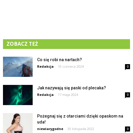
ZOBACZ TEŻ
Co się robi na nartach?
Redakcja
-
10 czerwca 2024
0
Jak nazywają się paski od plecaka?
Redakcja
-
17 maja 2024
0
Pożegnaj się z otarciami dzięki opaskom na
uda!
niewiarygodne
-
30 listopada 2022
0