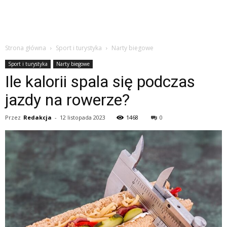
Strona główna
Sport i turystyka
Narty biegowe
Sport i turystyka
Narty biegowe
Ile kalorii spala się podczas
jazdy na rowerze?
Przez
Redakcja
-
12 listopada 2023
1468
0