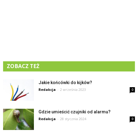
ZOBACZ TEŻ
Jakie końcówki do kijków?
Redakcja
-
2 września 2023
0
Gdzie umieścić czujniki od alarmu?
Redakcja
-
28 stycznia 2024
0