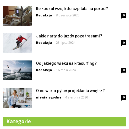
Ile koszul wziąć do szpitala na poród?
Redakcja
-
8 czerwca 2023
0
Jakie narty do jazdy poza trasami?
Redakcja
-
28 lipca 2024
0
Od jakiego wieku na kitesurfing?
Redakcja
-
16 maja 2024
0
O co warto pytać projektanta wnętrz?
niewiarygodne
-
4 sierpnia 2020
0
Kategorie