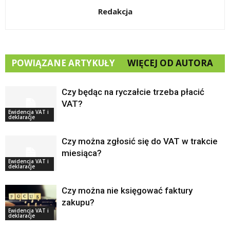
Redakcja
POWIĄZANE ARTYKUŁY
WIĘCEJ OD AUTORA
Czy będąc na ryczałcie trzeba płacić
VAT?
Ewidencja VAT i
deklaracje
Czy można zgłosić się do VAT w trakcie
miesiąca?
Ewidencja VAT i
deklaracje
Czy można nie księgować faktury
zakupu?
Ewidencja VAT i
deklaracje