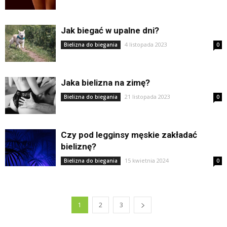
Jak biegać w upalne dni?
4 listopada 2023
Bielizna do biegania
0
Jaka bielizna na zimę?
21 listopada 2023
Bielizna do biegania
0
Czy pod legginsy męskie zakładać
bieliznę?
15 kwietnia 2024
Bielizna do biegania
0
1
2
3