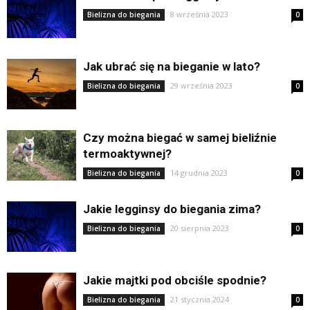
8 września 2023
Bielizna do biegania
0
Jak ubrać się na bieganie w lato?
29 września 2023
Bielizna do biegania
0
Czy można biegać w samej bieliźnie
termoaktywnej?
14 grudnia 2023
Bielizna do biegania
0
Jakie legginsy do biegania zima?
20 sierpnia 2023
Bielizna do biegania
0
Jakie majtki pod obciśle spodnie?
21 stycznia 2024
Bielizna do biegania
0