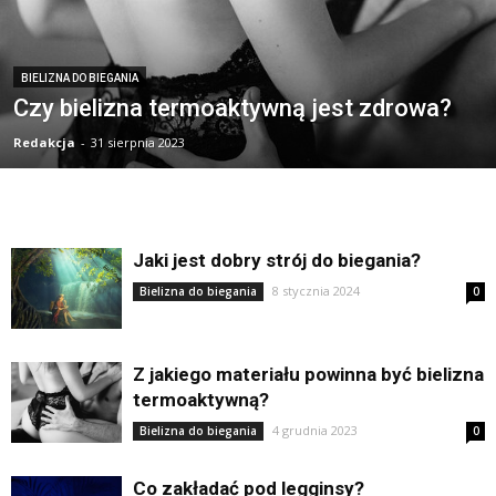
BIELIZNA DO BIEGANIA
Czy bielizna termoaktywną jest zdrowa?
Redakcja
-
31 sierpnia 2023
Jaki jest dobry strój do biegania?
8 stycznia 2024
Bielizna do biegania
0
Z jakiego materiału powinna być bielizna
termoaktywną?
4 grudnia 2023
Bielizna do biegania
0
Co zakładać pod legginsy?